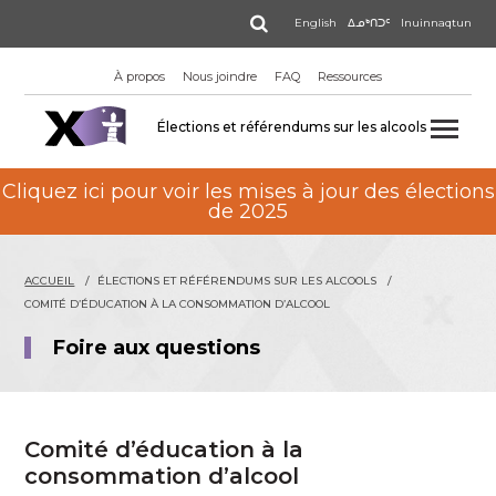
Aller
Rechercher
English
ᐃᓄᒃᑎᑐᑦ
Inuinnaqtun
au
contenu
À propos
Nous joindre
FAQ
Ressources
principal
Élections et référendums sur les alcools
Cliquez ici pour voir les mises à jour des élections
de 2025
ACCUEIL
ÉLECTIONS ET RÉFÉRENDUMS SUR LES ALCOOLS
COMITÉ D’ÉDUCATION À LA CONSOMMATION D’ALCOOL
Foire aux questions
Comité d’éducation à la
consommation d’alcool