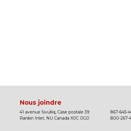
Nous joindre
41 avenue Sivulliq, Case postale 39
867-645-46
Rankin Inlet, NU Canada X0C 0G0
800-267-43