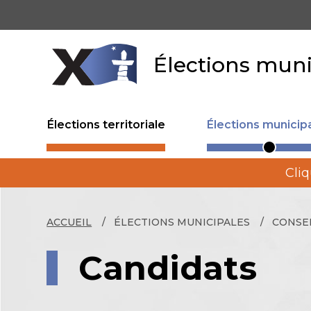
Aller
au
contenu
principal
Élections muni
Élections territoriale
Élections municip
Cliq
ACCUEIL
ÉLECTIONS MUNICIPALES
CONSEI
Candidats