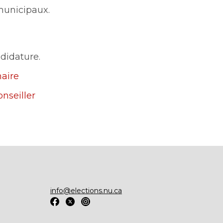
municipaux.
ndidature.
aire
nseiller
info@elections.nu.ca