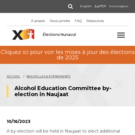
Aller
Rechercher
English
ᐃᓄᒃᑎᑐᑦ
Inuinnaqtun
au
contenu
À propos
Nous joindre
FAQ
Ressources
principal
Élections Nunavut
Cliquez ici pour voir les mises à jour des élections
de 2025
ACCUEIL
NOUVELLES & ÉVÉNEMENTS
Alcohol Education Committee by-
election in Naujaat
10/16/2023
A by-election will be held in Naujaat to elect additional