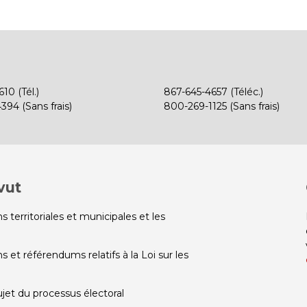
10 (Tél.)
867-645-4657 (Téléc.)
94 (Sans frais)
800-269-1125 (Sans frais)
vut
s territoriales et municipales et les
s et référendums relatifs à la Loi sur les
ujet du processus électoral