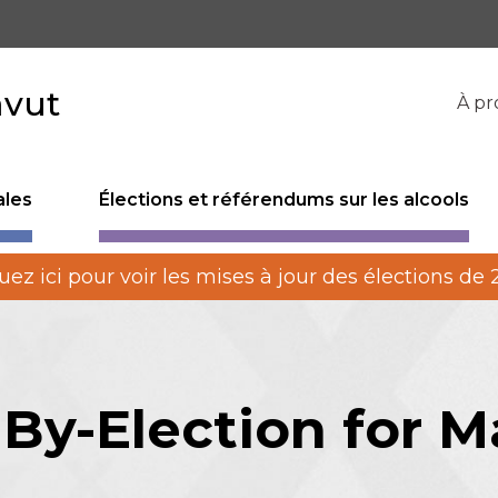
avut
À pr
ales
Élections et référendums sur les alcools
uez ici pour voir les mises à jour des élections de
By-Election for M