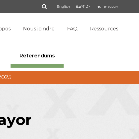
Rechercher
English
ᐃᓄᒃᑎᑐᑦ
Inuinnaqtun
opos
Nous joindre
FAQ
Ressources
Référendums
 2025
ayor