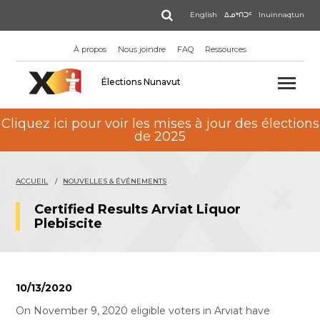
Aller
Rechercher
English
ᐃᓄᒃᑎᑐᑦ
Inuinnaqtun
au
contenu
À propos
Nous joindre
FAQ
Ressources
principal
Élections Nunavut
Cliquez ici pour voir les mises à jour des élections
de 2025
ACCUEIL
NOUVELLES & ÉVÉNEMENTS
Certified Results Arviat Liquor
Plebiscite
10/13/2020
On November 9, 2020 eligible voters in Arviat have