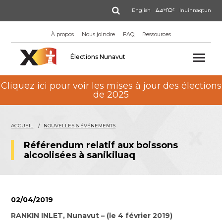
Aller
Rechercher
English
ᐃᓄᒃᑎᑐᑦ
Inuinnaqtun
au
contenu
À propos
Nous joindre
FAQ
Ressources
principal
Élections Nunavut
Cliquez ici pour voir les mises à jour des élections
de 2025
ACCUEIL
NOUVELLES & ÉVÉNEMENTS
Référendum relatif aux boissons
alcoolisées à sanikiluaq
02/04/2019
RANKIN INLET, Nunavut – (le 4 février 2019)