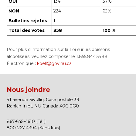
OUI
134
37%
NON
224
63%
Bulletins rejetés
1
Total des votes
358
100 %
Pour plus d’information sur la Loi sur les boissons
alcoolisées, veuillez composer le 1.855.844.5488
Électronique :
kbell@gov.nu.ca
Nous joindre
41 avenue Sivulliq, Case postale 39
Rankin Inlet, NU Canada X0C 0G0
867-645-4610 (Tél.)
800-267-4394 (Sans frais)