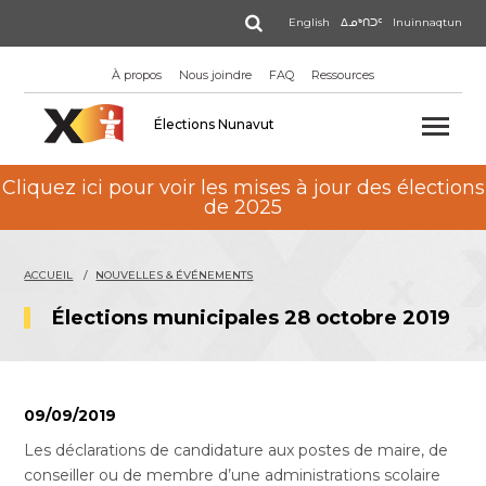
Aller
Rechercher
English
ᐃᓄᒃᑎᑐᑦ
Inuinnaqtun
au
contenu
À propos
Nous joindre
FAQ
Ressources
principal
Élections Nunavut
Cliquez ici pour voir les mises à jour des élections
de 2025
ACCUEIL
NOUVELLES & ÉVÉNEMENTS
Élections municipales 28 octobre 2019
09/09/2019
Les déclarations de candidature aux postes de maire, de
conseiller ou de membre d’une administrations scolaire