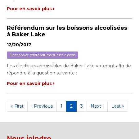
Pour en savoir plus
Référendum sur les boissons alcoolisées
à Baker Lake
12/20/2017
Élections et référendums sur les alcools
Les électeurs admissibles de Baker Lake voteront afin de
répondre à la question suivante :
Pour en savoir plus
Pagination
Première
« First
Page
‹ Previous
Page
1
Page
2
Page
3
Page
Next ›
Dernière
Last »
page
précédente
courante
suivante
page
Nous joindre