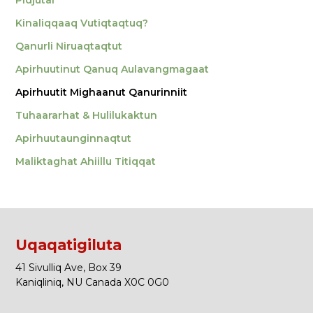
Pidjutai
Kinaliqqaaq Vutiqtaqtuq?
Qanurli Niruaqtaqtut
Apirhuutinut Qanuq Aulavangmagaat
Apirhuutit Mighaanut Qanurinniit
Tuhaararhat & Hulilukaktun
Apirhuutaunginnaqtut
Maliktaghat Ahiillu Titiqqat
Uqaqatigiluta
41 Sivulliq Ave, Box 39
Kaniqliniq, NU Canada X0C 0G0