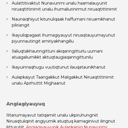
Aulattitivaktut Nunavunmi unalu haamalauyunit
niruaqtittinirnit unalu ihumaliurinirmut niruaqtittinirnit
Naunaiqhiiyut kitunuliqaak haffumani niruarnikhanut
piliriangit
Ikayuliqpagaat ihumagiyauyut niruaqtauyumayunut
piyunnautingit amiriyakhangillu
Ilaliuqtakhaunngittuni akiqanngitturlu uumani
atuagaliurnikkt aktuqtaugiaqanngittunilu
Ikayuinnaqhugu vuutiqtunut ilauqataunikhanut
Aulapkaiyut Taangakkut Maligakkut Niruaqtittinirnit
unalu Apirhuttit Mighaanut
Angiagiyauyuq
Ilitariumayavut tatiqarniit unalu ukpiruhungniit
Niruaqtuliqinit angiyumik atuqtuq kamaginivut ilingnut
ilitturutiit.
Angiagiyauyunik Aulapkainiq Nunavunmi