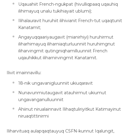
Uqauahiit French-ngukpat (hivulliqpaaq uqauhiq
ilihimayuq unalu tukihiayait ublumi);
Ilihalauravit huruhiit ilihivianit French-tut uqaqtunit
Kanatamit;
Angayuqqaariyaugavit (mianirhiyi) huruhirmut
iliharhimayuq iliharniaqturluunniit huruhirngnut
iliharvingmit qutingniqhamilluunniit French
uqauhikkut iliharnirvingmit Kanatamit.
Ilivit imainnavillu:
18-nik ungavanigluunniit ukiuqaravit
Nunavunmiutaugavit atauhirmut ukiumut
ungavanganulluunniit
Ahiinut nirualainnavit Ilihaqtuliriyitkut Katimayinut
niruaqtittinirmi
Iliharvituaq aulapqaqtauyuq CSFN-kunnut Iqalungit,