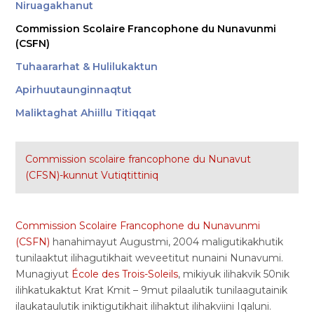
Niruagakhanut
Commission Scolaire Francophone du Nunavunmi​
(CSFN)
Tuhaararhat & Hulilukaktun
Apirhuutaunginnaqtut
Maliktaghat Ahiillu Titiqqat
Commission scolaire francophone du Nunavut
(CFSN)-kunnut Vutiqtittiniq
Commission Scolaire Francophone du Nunavunmi​
(CSFN)
hanahimayut Augustmi, 2004 maligutikakhutik
tunilaaktut ilihagutikhait weveetitut nunaini Nunavumi.
Munagiyut
École des Trois-Soleils
, mikiyuk ilihakvik 50nik
ilihkatukaktut Krat Kmit – 9mut pilaalutik tunilaagutainik
ilaukataulutik iniktigutikhait ilihaktut ilihakviini Iqaluni.