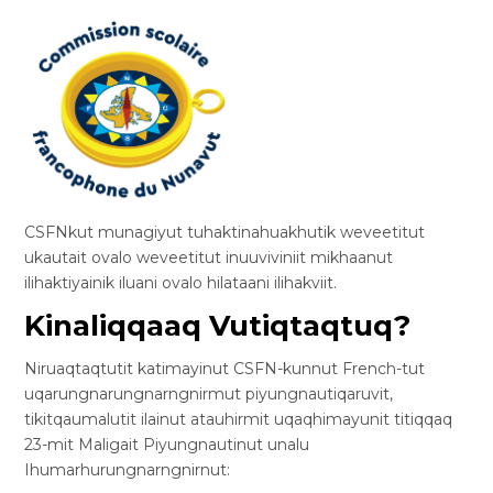
CSFNkut munagiyut tuhaktinahuakhutik weveetitut
ukautait ovalo weveetitut inuuviviniit mikhaanut
ilihaktiyainik iluani ovalo hilataani ilihakviit.
Kinaliqqaaq Vutiqtaqtuq?
Niruaqtaqtutit katimayinut CSFN-kunnut French-tut
uqarungnarungnarngnirmut piyungnautiqaruvit,
tikitqaumalutit ilainut atauhirmit uqaqhimayunit titiqqaq
23-mit Maligait Piyungnautinut unalu
Ihumarhurungnarngnirnut: