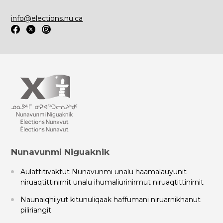
info@elections.nu.ca
Nunavunmi Niguaknik
Aulattitivaktut Nunavunmi unalu haamalauyunit
niruaqtittinirnit unalu ihumaliurinirmut niruaqtittinirnit
Naunaiqhiiyut kitunuliqaak haffumani niruarnikhanut
piliriangit