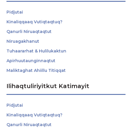
Pidjutai
Kinaliqqaaq Vutiqtaqtuq?
Qanurli Niruaqtaqtut
Niruagakhanut
Tuhaararhat & Hulilukaktun
Apirhuutaunginnaqtut
Maliktaghat Ahiillu Titiqqat
Ilihaqtuliriyitkut Katimayit
Pidjutai
Kinaliqqaaq Vutiqtaqtuq?
Qanurli Niruaqtaqtut