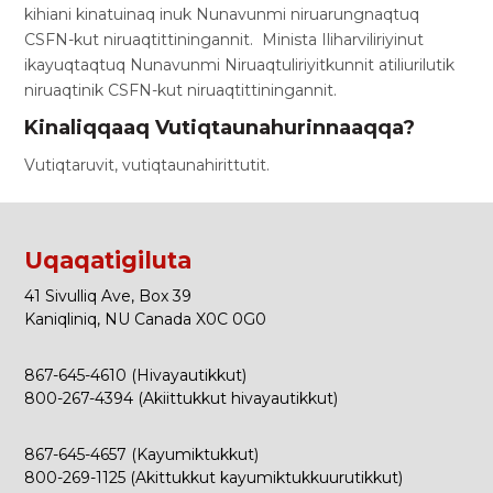
kihiani kinatuinaq inuk Nunavunmi niruarungnaqtuq
CSFN-kut niruaqtittiningannit. Minista Iliharviliriyinut
ikayuqtaqtuq Nunavunmi Niruaqtuliriyitkunnit atiliurilutik
niruaqtinik CSFN-kut niruaqtittiningannit.
Kinaliqqaaq Vutiqtaunahurinnaaqqa?
Vutiqtaruvit, vutiqtaunahirittutit.
Uqaqatigiluta
41 Sivulliq Ave, Box 39
Kaniqliniq, NU Canada X0C 0G0
867-645-4610 (Hivayautikkut)
800-267-4394 (Akiittukkut hivayautikkut)
867-645-4657 (Kayumiktukkut)
800-269-1125 (Akittukkut kayumiktukkuurutikkut)