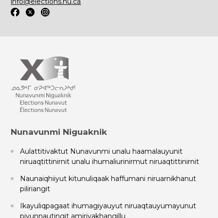
info@elections.nu.ca
Nunavunmi Niguaknik
Aulattitivaktut Nunavunmi unalu haamalauyunit
niruaqtittinirnit unalu ihumaliurinirmut niruaqtittinirnit
Naunaiqhiiyut kitunuliqaak haffumani niruarnikhanut
piliriangit
Ikayuliqpagaat ihumagiyauyut niruaqtauyumayunut
piyunnautingit amiriyakhangillu