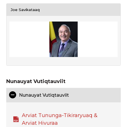
Joe Savikataaq
Nunauyat Vutiqtauviit
Nunauyat Vutiqtauviit
Arviat Tununga-Tikiraryuaq &
Arviat Hivuraa