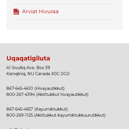
Arviat Hivuraa
Uqaqatigiluta
41 Sivulliq Ave, Box 39
Kaniqliniq, NU Canada X0C 0G0
867-645-4610 (Hivayautikkut)
800-267-4394 (Akiittukkut hivayautikkut)
867-645-4657 (Kayumiktukkut)
800-269-1125 (Akittukkut kayumiktukkuurutikkut)