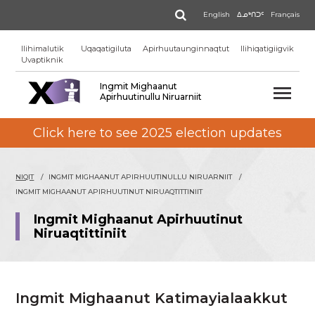
Skip
Qinigi
English
ᐃᓄᒃᑎᑐᑦ
Français
to
main
Ilihimalutik
Uqaqatigiluta
Apirhuutaunginnaqtut
Ilihiqatigiigvik
content
Uvaptiknik
Ingmit Mighaanut
Apirhuutinullu Niruarniit
Click here to see 2025 election updates
NIQIT
INGMIT MIGHAANUT APIRHUUTINULLU NIRUARNIIT
INGMIT MIGHAANUT APIRHUUTINUT NIRUAQTITTINIIT
Ingmit Mighaanut Apirhuutinut
Niruaqtittiniit
Ingmit Mighaanut Katimayialaakkut