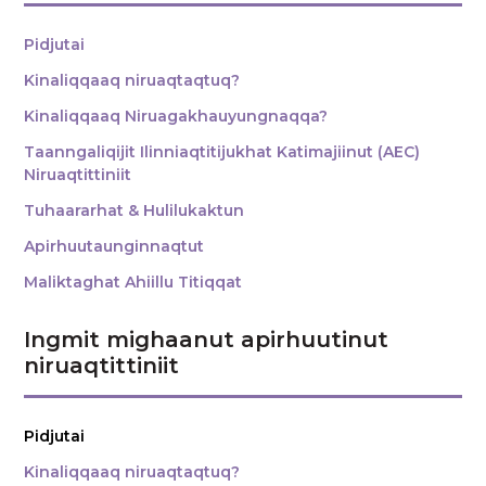
Pidjutai
Kinaliqqaaq niruaqtaqtuq?
Kinaliqqaaq Niruagakhauyungnaqqa?
Taanngaliqijit Ilinniaqtitijukhat Katimajiinut (AEC)
Niruaqtittiniit
Tuhaararhat & Hulilukaktun
Apirhuutaunginnaqtut
Maliktaghat Ahiillu Titiqqat
Ingmit mighaanut apirhuutinut
niruaqtittiniit
Pidjutai
Kinaliqqaaq niruaqtaqtuq?