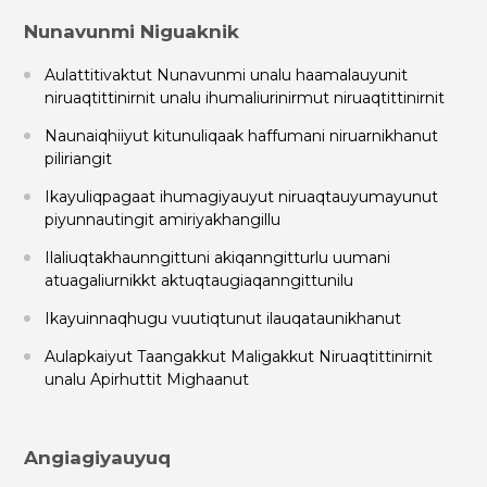
Nunavunmi Niguaknik
Aulattitivaktut Nunavunmi unalu haamalauyunit
niruaqtittinirnit unalu ihumaliurinirmut niruaqtittinirnit
Naunaiqhiiyut kitunuliqaak haffumani niruarnikhanut
piliriangit
Ikayuliqpagaat ihumagiyauyut niruaqtauyumayunut
piyunnautingit amiriyakhangillu
Ilaliuqtakhaunngittuni akiqanngitturlu uumani
atuagaliurnikkt aktuqtaugiaqanngittunilu
Ikayuinnaqhugu vuutiqtunut ilauqataunikhanut
Aulapkaiyut Taangakkut Maligakkut Niruaqtittinirnit
unalu Apirhuttit Mighaanut
Angiagiyauyuq