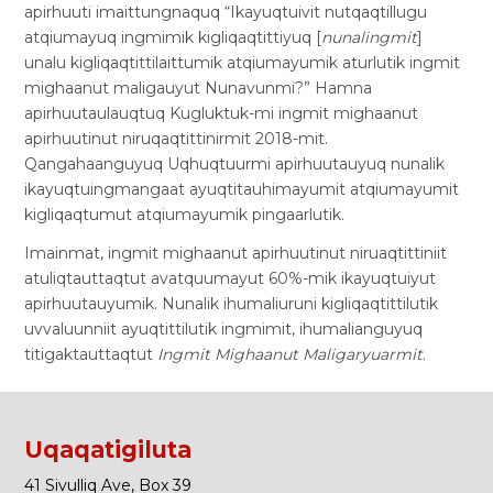
apirhuuti imaittungnaquq “Ikayuqtuivit nutqaqtillugu
atqiumayuq ingmimik kigliqaqtittiyuq [
nunalingmit
]
unalu kigliqaqtittilaittumik atqiumayumik aturlutik ingmit
mighaanut maligauyut Nunavunmi?” Hamna
apirhuutaulauqtuq Kugluktuk-mi ingmit mighaanut
apirhuutinut niruqaqtittinirmit 2018-mit.
Qangahaanguyuq Uqhuqtuurmi apirhuutauyuq nunalik
ikayuqtuingmangaat ayuqtitauhimayumit atqiumayumit
kigliqaqtumut atqiumayumik pingaarlutik.
Imainmat, ingmit mighaanut apirhuutinut niruaqtittiniit
atuliqtauttaqtut avatquumayut 60%-mik ikayuqtuiyut
apirhuutauyumik. Nunalik ihumaliuruni kigliqaqtittilutik
uvvaluunniit ayuqtittilutik ingmimit, ihumalianguyuq
titigaktauttaqtut
Ingmit Mighaanut Maligaryuarmit
.
Uqaqatigiluta
41 Sivulliq Ave, Box 39