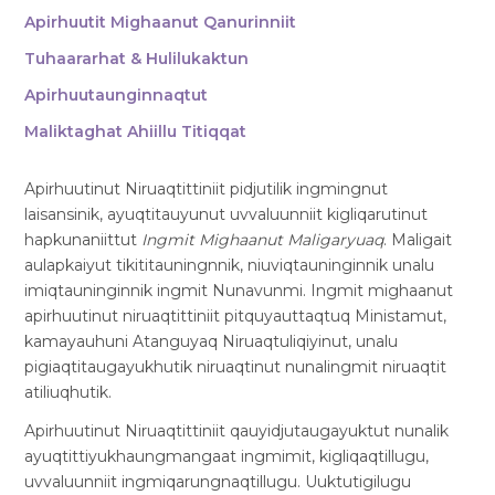
Apirhuutit Mighaanut Qanurinniit
Tuhaararhat & Hulilukaktun
Apirhuutaunginnaqtut
Maliktaghat Ahiillu Titiqqat
Apirhuutinut Niruaqtittiniit pidjutilik ingmingnut
laisansinik, ayuqtitauyunut uvvaluunniit kigliqarutinut
hapkunaniittut
Ingmit Mighaanut Maligaryuaq
. Maligait
aulapkaiyut tikititauningnnik, niuviqtauninginnik unalu
imiqtauninginnik ingmit Nunavunmi. Ingmit mighaanut
apirhuutinut niruaqtittiniit pitquyauttaqtuq Ministamut,
kamayauhuni Atanguyaq Niruaqtuliqiyinut, unalu
pigiaqtitaugayukhutik niruaqtinut nunalingmit niruaqtit
atiliuqhutik.
Apirhuutinut Niruaqtittiniit qauyidjutaugayuktut nunalik
ayuqtittiyukhaungmangaat ingmimit, kigliqaqtillugu,
uvvaluunniit ingmiqarungnaqtillugu. Uuktutigilugu